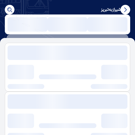
شیراز
به
تبریز