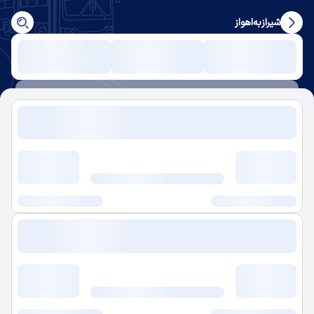
شیراز
به
اهواز