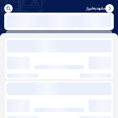
مشهد
به
شیراز