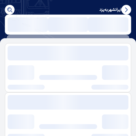
ایرانشهر
به
یزد