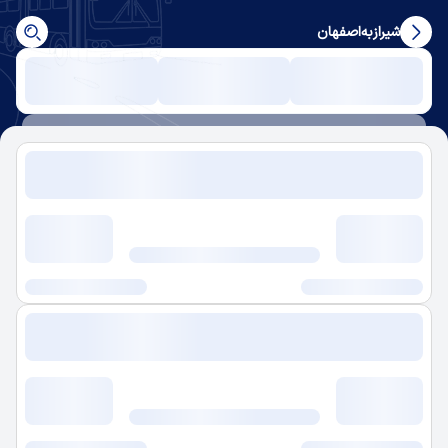
شیراز
به
اصفهان