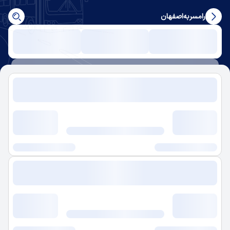
رامسر
به
اصفهان