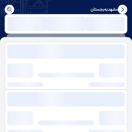
مشهد
به
بجستان