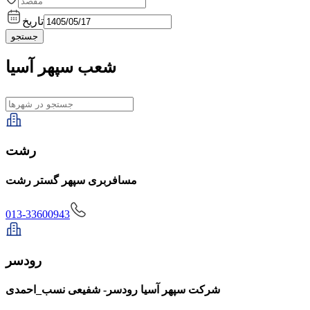
تاریخ
جستجو
شعب سپهر آسیا
رشت
مسافربری سپهر گستر رشت
013-33600943
رودسر
شرکت سپهر آسیا رودسر- شفیعی نسب_احمدی