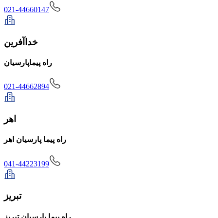
021-44660147
خداآفرین
راه پیماپارسیان
021-44662894
اهر
راه پیما پارسیان اهر
041-44223199
تبریز
راه پیما پارسیان تبریز