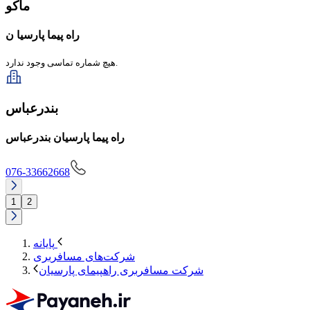
ماکو
راه پیما پارسیا ن
هیچ شماره تماسی وجود ندارد.
بندرعباس
راه پیما پارسیان بندرعباس
076-33662668
1
2
پایانه
شرکت‌های مسافربری
شرکت مسافربری راهپیمای پارسیان