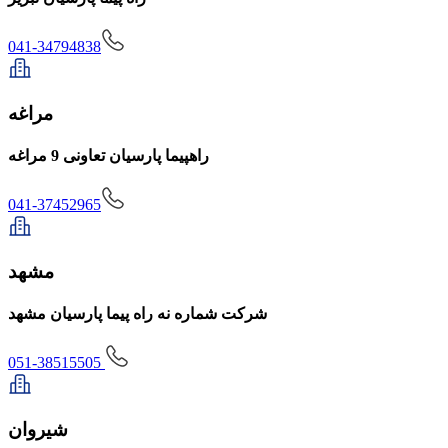
041-34794838
مراغه
راهپیما پارسیان تعاونی 9 مراغه
041-37452965
مشهد
شركت شماره نه راه پیما پارسیان مشهد
051-38515505
شیروان