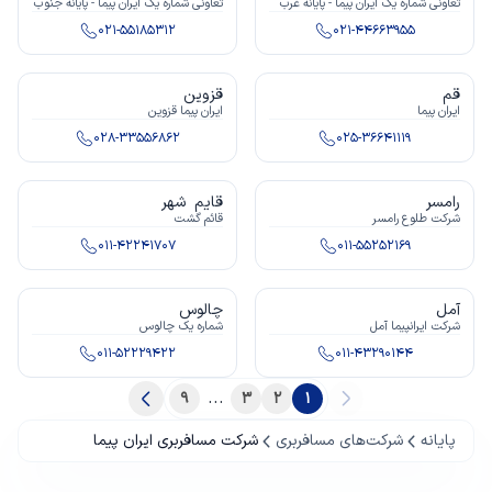
تعاونى شماره يک ایران پیما - پایانه غرب
تعاونى شماره يک ایران پیما - پایانه جنوب
021-55185312
021-44663955
قم
قزوین
ایران پیما
ایران پیما قزوین
028-33556862
025-36641119
رامسر
قایم شهر
شرکت طلوع رامسر
قائم گشت
011-42241707
011-55252169
آمل
چالوس
شرکت ايرانپيما آمل
شماره یک چالوس
011-52229422
011-43290144
...
9
3
2
1
پایانه
شرکت‌های مسافربری
شرکت مسافربری ایران پیما