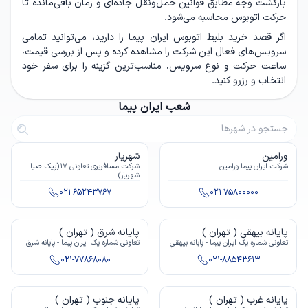
بازگشت وجه مطابق قوانین حمل‌ونقل جاده‌ای و زمان باقی‌مانده تا
حرکت اتوبوس محاسبه می‌شود.
اگر قصد خرید بلیط اتوبوس ایران پیما را دارید، می‌توانید تمامی
سرویس‌های فعال این شرکت را مشاهده کرده و پس از بررسی قیمت،
ساعت حرکت و نوع سرویس، مناسب‌ترین گزینه را برای سفر خود
انتخاب و رزرو کنید.
شعب ایران پیما
ورامین
شهریار
شرکت ایران پیما ورامین
شرکت مسافربری تعاونی ۱۷(پیک صبا
شهریار)
021-65243767
021-75800000
پایانه بیهقی ( تهران )
پایانه شرق ( تهران )
تعاونی شماره یک ایران پیما - پایانه بيهقي
تعاونى شماره يک ایران پیما - پایانه شرق
021-77868080
021-88543613
پایانه غرب ( تهران )
پایانه جنوب ( تهران )