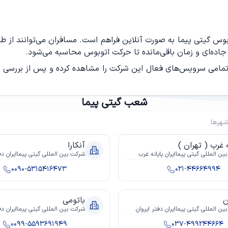
توبوس گیتی پیما به صورت آنلاین فراهم است. مسافران می‌توانند ا
جاده‌ای و زمان باقی‌مانده تا حرکت اتوبوس محاسبه می‌شود.
د تمامی سرویس‌های فعال این شرکت را مشاهده کرده و پس از بررسی ش
شعب گیتی پیما
ه غرب ( تهران )
آنکارا
ن المللى گيتى پيماايران پايانه غرب
شرکت بين المللى گيتى پيماايران دفت
0090-5315416473
021-44664994
ن
باتومی
ن المللى گيتى پيماايران دفتر ایروان
شرکت بين المللى گيتى پيماايران دف
0099-5593691949
037-499244664