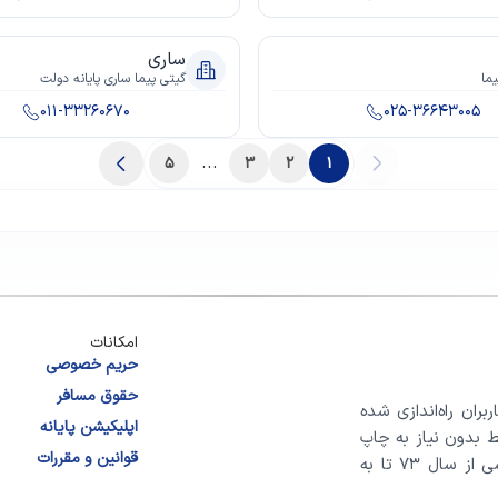
ساری
ما
گیتی پیما ساری پایانه دولت
011-33260670
025-36643005
...
5
3
2
1
امکانات
حریم خصوصی
حقوق مسافر
بران راه‌اندازی شده
اپلیکیشن پایانه
ط بدون نیاز به چاپ
قوانین و مقررات
آن، تنها بخشی از مسیر پایانه برای بهبود کیفیت سفر اتوبوسی از سال ۷۳ تا به