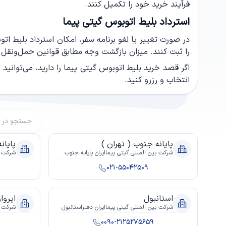
فرآیند خرید خود را تکمیل کنند.
استرداد بلیط اتوبوس گیتی پیما
در صورت تغییر یا لغو برنامه سفر، امکان استرداد بلیط ا
را ثبت کنند. میزان بازگشت وجه مطابق قوانین حمل‌ونقل 
اگر قصد خرید بلیط اتوبوس گیتی پیما را دارید، می‌توانی
انتخاب و رزرو کنید.
پایانه جنوب ( تهران )
پایان
شرکت بين المللى گيتى پيماايران پايانه جنوب
شرکت بي
021-55042509
استانبول
ایروا
شرکت بين المللى گيتى پيماايران دفتراستانبول
شرکت بي
0090-2125275659