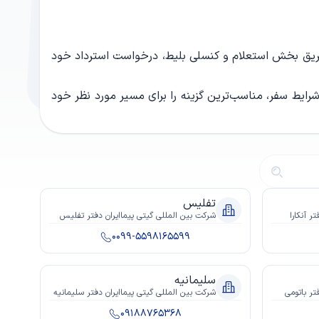
ز طریق بخش استعلام و کنسلی بلیط، درخواست استرداد خود
رایط سفر، مناسب‌ترین گزینه را برای مسیر مورد نظر خود
تفلیس
ر آنکارا
شرکت بين المللى گيتى پيماايران دفتر تفلیس
0099-5598165599
سلیمانیه
تر باتومی
شرکت بين المللى گيتى پيماايران دفتر سلیمانیه
09188765368