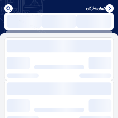
تهران
به
گرگان