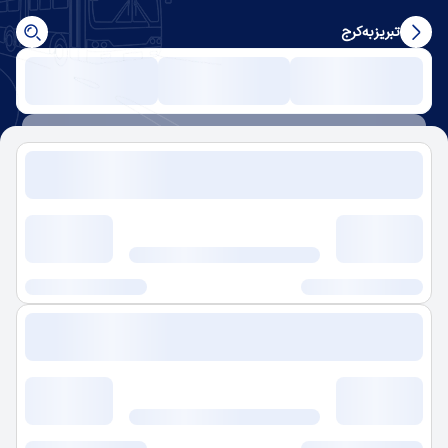
تبریز
به
کرج