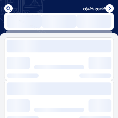
شاهرود
به
تهران