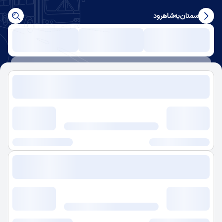
سمنان
به
شاهرود