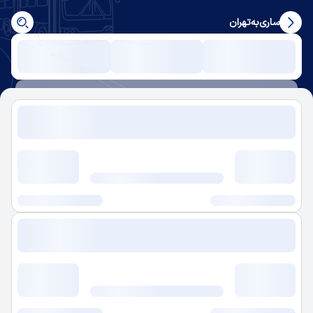
ساری
به
تهران