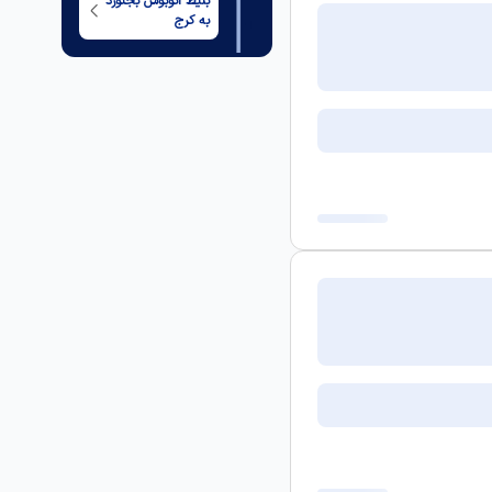
بلیط اتوبوس
بجنورد
به
کرج