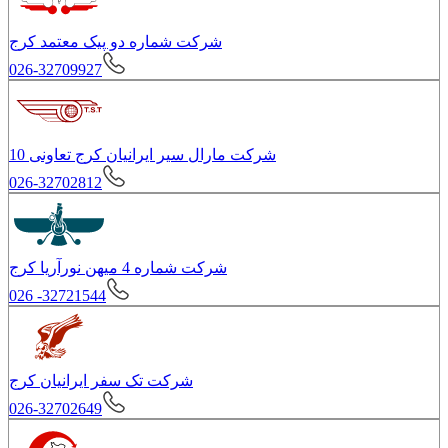
شرکت شماره دو پیک معتمد کرج
026-32709927
شرکت مارال سیر ایرانیان کرج تعاونی 10
026-32702812
شرکت شماره 4 ميهن نورآریا کرج
026 -32721544
شرکت تک سفر ایرانیان کرج
026-32702649