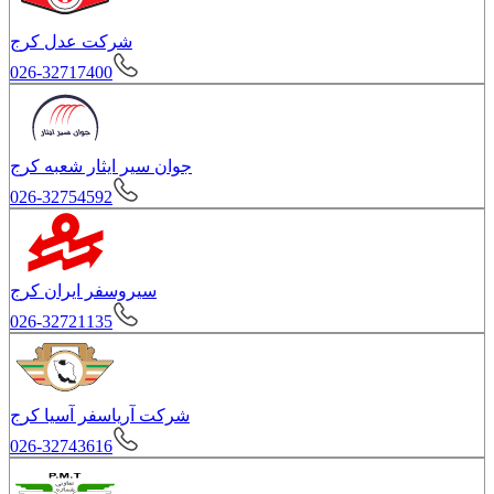
شرکت عدل کرج
026-32717400
جوان سیر ایثار شعبه کرج
026-32754592
سیروسفر ایران کرج
026-32721135
شرکت آریاسفر آسیا کرج
026-32743616