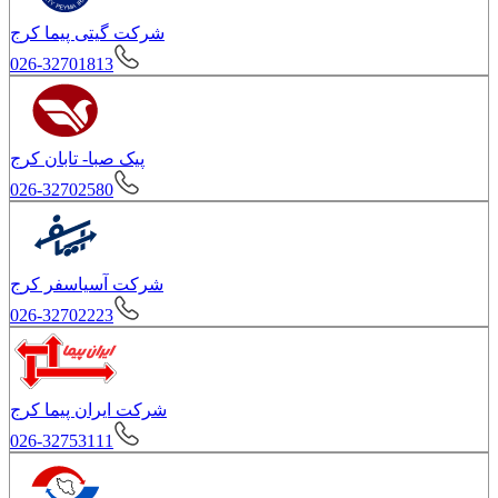
شرکت گيتى پيما کرج
026-32701813
پیک صبا- تابان کرج
026-32702580
شرکت آسياسفر کرج
026-32702223
شرکت ايران پيما کرج
026-32753111