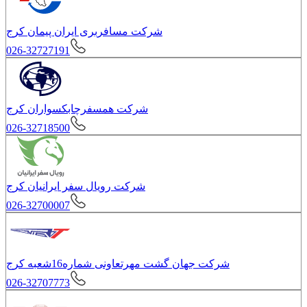
شرکت مسافربری ایران پیمان کرج
026-32727191
شرکت همسفرچابکسواران کرج
026-32718500
شرکت رویال سفر ایرانیان کرج
026-32700007
شرکت جهان گشت مهرتعاونی شماره16شعبه کرج
026-32707773