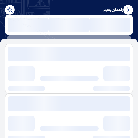
زاهدان
به
بم