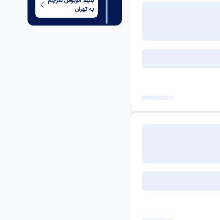
بلیط اتوبوس
سرچم
به
تهران