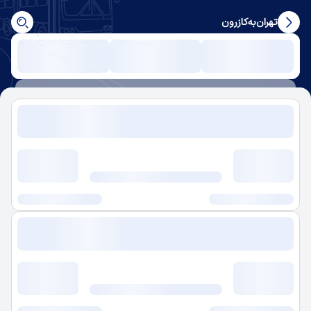
تهران
به
کازرون