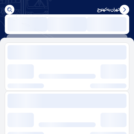
تهران
به
کهنوج