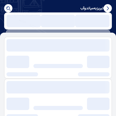
تبریز
به
میاندوآب