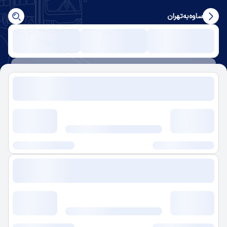
ساوه
به
تهران