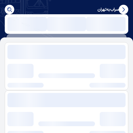
سراب
به
تهران