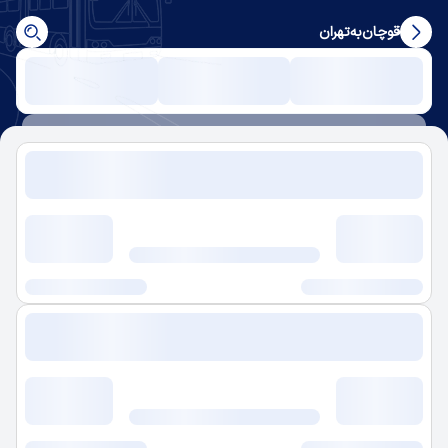
قوچان
به
تهران