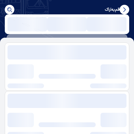
قم
به
اراک