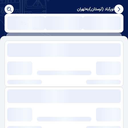
نورآباد (لرستان)
به
تهران