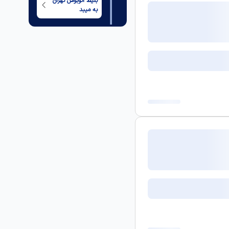
بلیط اتوبوس
تهران
به
میبد