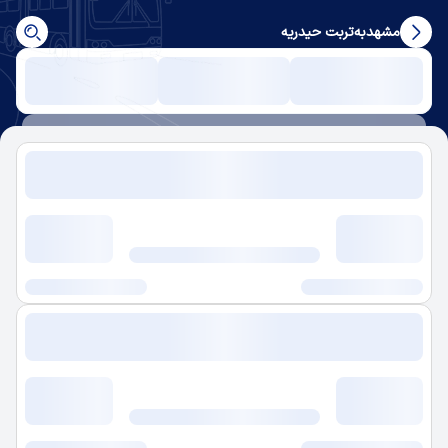
مشهد
به
تربت حیدریه