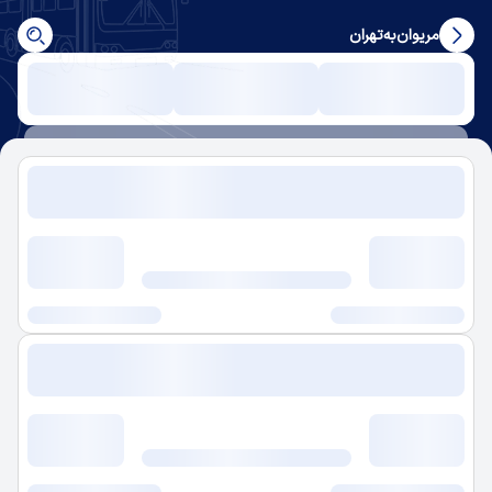
مریوان
به
تهران