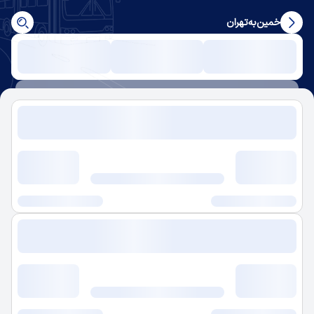
خمین
به
تهران