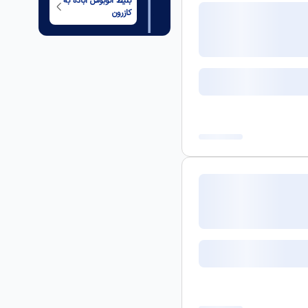
بلیط اتوبوس
آباده
به
کازرون