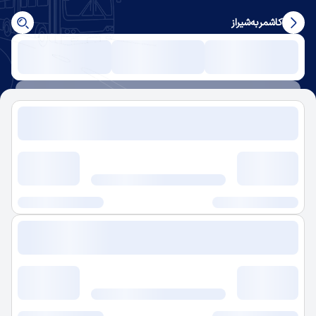
کاشمر
به
شیراز