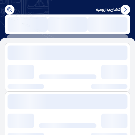
کاشان
به
ارومیه