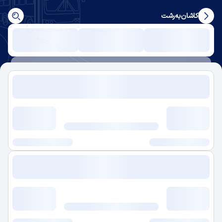
کاشان
به
رشت