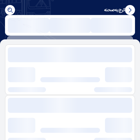
کرج
به
صحنه