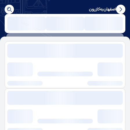
اصفهان
به
کازرون