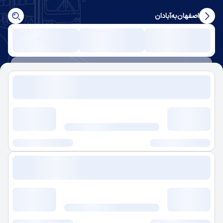
اصفهان
به
آبادان