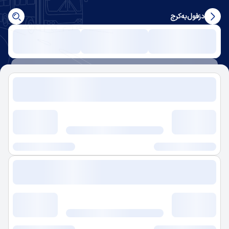
دزفول
به
کرج