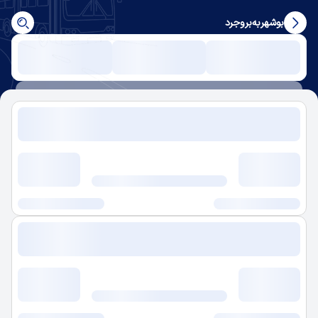
بوشهر
به
بروجرد