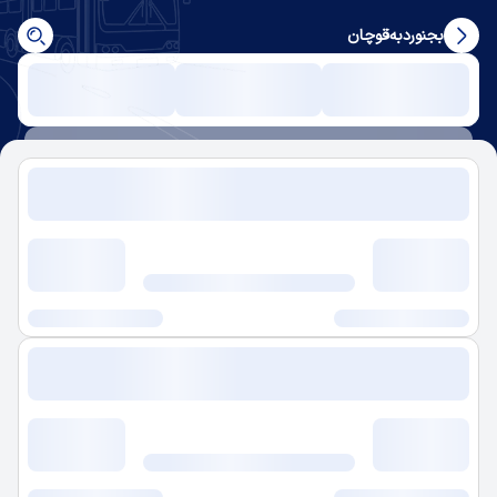
بجنورد
به
قوچان