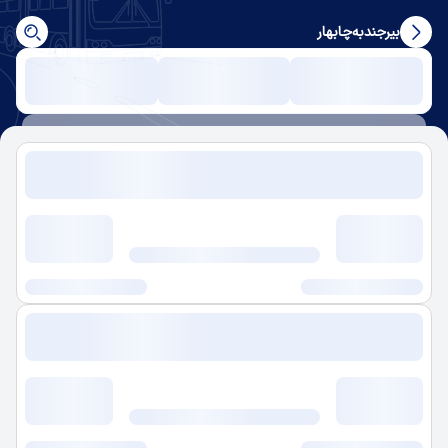
بیرجند
به
چابهار