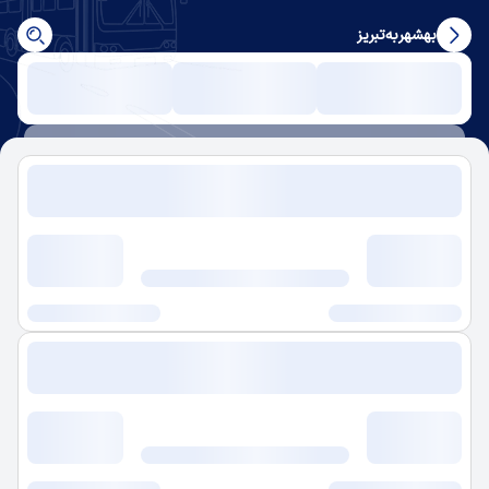
بهشهر
به
تبریز