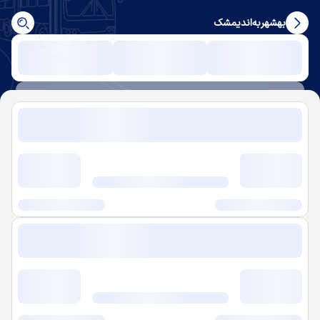
بهشهر
به
اندیمشک