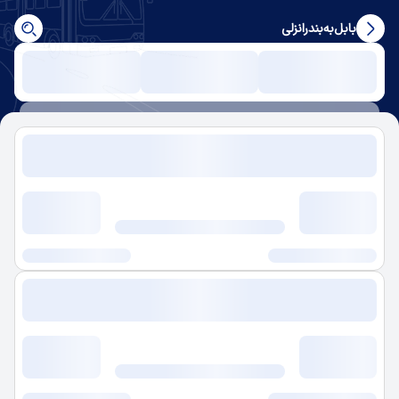
بابل
به
بندرانزلی