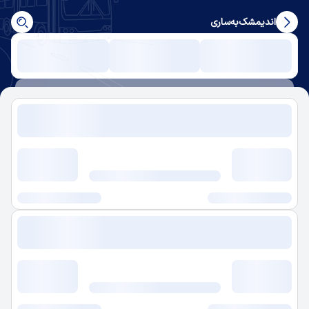
اندیمشک
به
ساری