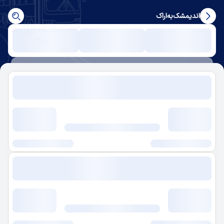
اندیمشک
به
اراک