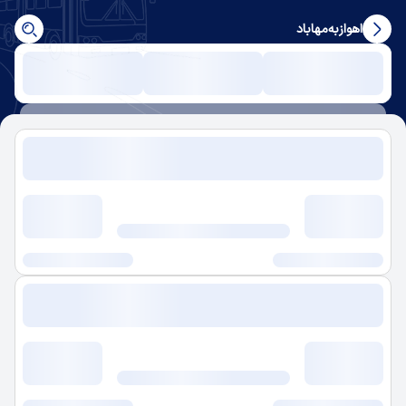
اهواز
به
مهاباد